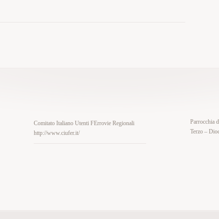
Parrocchia 
Comitato Italiano Utenti FErrovie Regionali
Terzo – Dioc
http://www.ciufer.it/